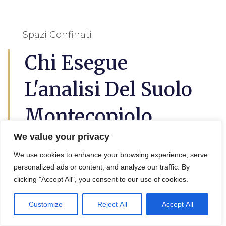
Spazi Confinati
Chi Esegue
L'analisi Del Suolo
Montecopiolo
We value your privacy
L’
analisi del suolo a Montecopiolo
questo è
We use cookies to enhance your browsing experience, serve
utile per lil progetto di decontaminazione e
personalized ads or content, and analyze our traffic. By
bonifica terreni, in effetti viene eseguita da
clicking "Accept All", you consent to our use of cookies.
un geologo, un agronomo o un tecnico
specializzato.
Customize
Reject All
Accept All
Queste persone possono analizzare