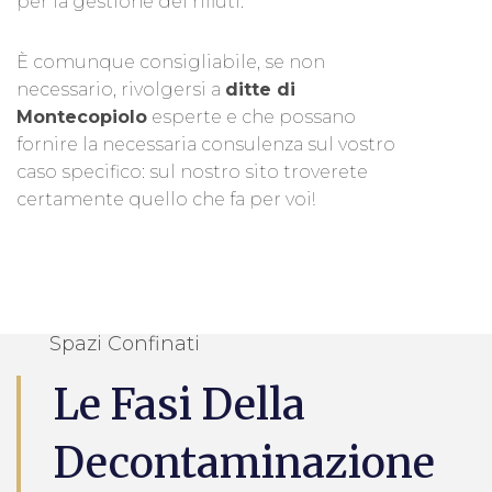
per la gestione dei rifiuti.
È comunque consigliabile, se non
necessario, rivolgersi a
ditte di
Montecopiolo
esperte e che possano
fornire la necessaria consulenza sul vostro
caso specifico: sul nostro sito troverete
certamente quello che fa per voi!
Spazi Confinati
Le Fasi Della
Decontaminazione