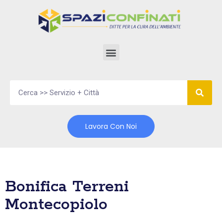
Vai
al
contenuto
Lavora Con Noi
Bonifica Terreni
Montecopiolo