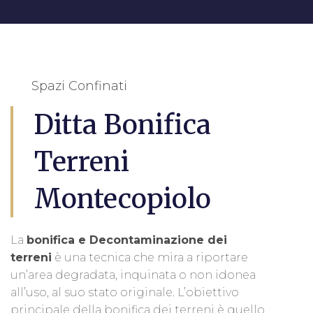
Spazi Confinati
Ditta Bonifica
Terreni
Montecopiolo
La
bonifica e Decontaminazione dei
terreni
è una tecnica che mira a riportare
un’area degradata, inquinata o non idonea
all’uso, al suo stato originale. L’obiettivo
principale della bonifica dei terreni è quello