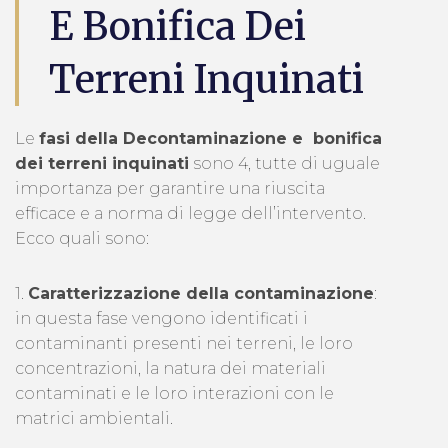
E Bonifica Dei
Terreni Inquinati
Le
fasi della Decontaminazione e bonifica
dei terreni inquinati
sono 4, tutte di uguale
importanza per garantire una riuscita
efficace e a norma di legge dell’intervento.
Ecco quali sono:
1.
Caratterizzazione della contaminazione
:
in questa fase vengono identificati i
contaminanti presenti nei terreni, le loro
concentrazioni, la natura dei materiali
contaminati e le loro interazioni con le
matrici ambientali.