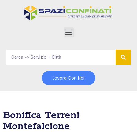
Vai
al
contenuto
Lavora Con Noi
Bonifica Terreni
Montefalcione