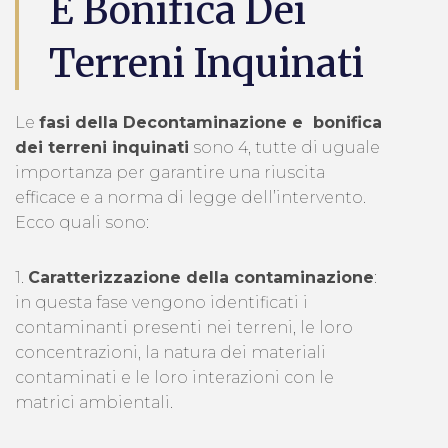
E Bonifica Dei
Terreni Inquinati
Le
fasi della Decontaminazione e bonifica
dei terreni inquinati
sono 4, tutte di uguale
importanza per garantire una riuscita
efficace e a norma di legge dell’intervento.
Ecco quali sono:
1.
Caratterizzazione della contaminazione
:
in questa fase vengono identificati i
contaminanti presenti nei terreni, le loro
concentrazioni, la natura dei materiali
contaminati e le loro interazioni con le
matrici ambientali.