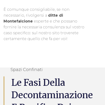
È comunque consigliabile, se non
necessario, rivolgersi a
ditte di
Montefalcione
esperte e che possano
fornire la necessaria consulenza sul vostro
caso specifico: sul nostro sito troverete
certamente quello che fa per voi!
Spazi Confinati
Le Fasi Della
Decontaminazione