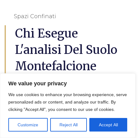
Spazi Confinati
Chi Esegue
L'analisi Del Suolo
Montefalcione
We value your privacy
L’
analisi del suolo a Montefalcione
questo
è utile per lil progetto di decontaminazione
We use cookies to enhance your browsing experience, serve
e bonifica terreni, in effetti viene eseguita da
personalized ads or content, and analyze our traffic. By
un geologo, un agronomo o un tecnico
clicking "Accept All", you consent to our use of cookies.
specializzato.
Customize
Reject All
Accept All
Queste persone possono analizzare