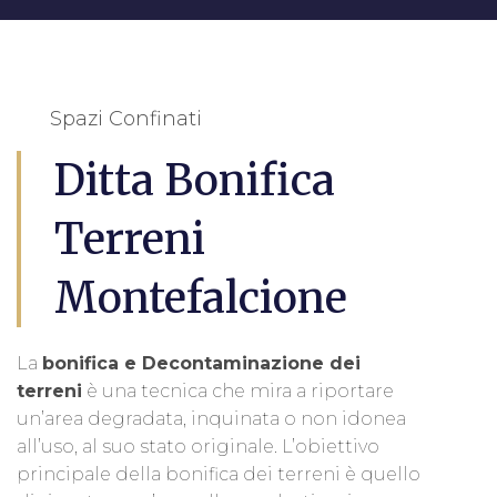
Spazi Confinati
Ditta Bonifica
Terreni
Montefalcione
La
bonifica e Decontaminazione dei
terreni
è una tecnica che mira a riportare
un’area degradata, inquinata o non idonea
all’uso, al suo stato originale. L’obiettivo
principale della bonifica dei terreni è quello