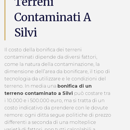
Terreni
Contaminati A
Silvi
Il costo della bonifica dei terreni
contaminati dipende da diversi fattori,
come la natura della contaminazione, la
dimensione dell’area da bonificare, il tipo di
tecnologia da utilizzare e le condizioni del
terreno. In media una
bonifica di un
terreno contaminato a Silvi
può costare tra
i 10.000 e i 500.000 euro, ma si tratta di un
costo indicativo da prendere con le dovute
remore: ogni ditta segue politiche di prezzo
differenti a seconda di una molteplice
varietà di fattori, non tutti calcolabili a