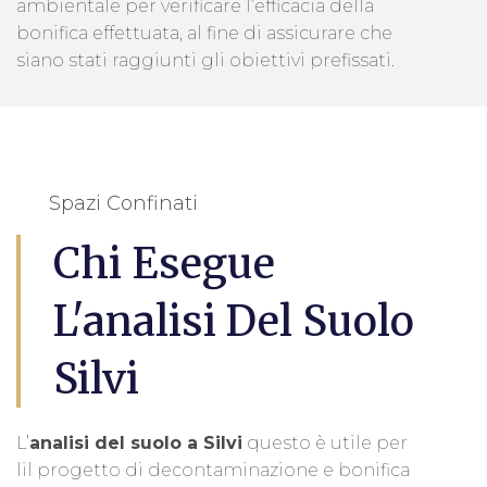
ambientale per verificare l’efficacia della
bonifica effettuata, al fine di assicurare che
siano stati raggiunti gli obiettivi prefissati.
Spazi Confinati
Chi Esegue
L'analisi Del Suolo
Silvi
L’
analisi del suolo a Silvi
questo è utile per
lil progetto di decontaminazione e bonifica