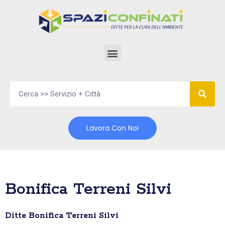
Vai
al
contenuto
Lavora Con Noi
Bonifica Terreni Silvi
Ditte Bonifica Terreni Silvi