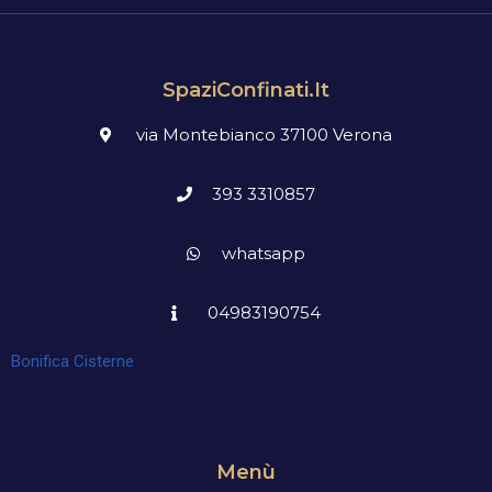
SpaziConfinati.it
via Montebianco 37100 Verona
393 3310857
whatsapp
04983190754
Bonifica Cisterne
Menù