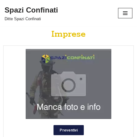
Spazi Confinati
Vai
Ditte Spazi Confinati
al
contenuto
Imprese
Preventivi