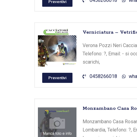
0458266018
wha
Preventivi
Verniciatura – Vetrif
Verona Pozzi Neri Cacciato
Telefono: ?, Email: - si 
scarichi,
0458266018
wha
Preventivi
Monzambano Casa Ro
Monzambano Casa Rosanna 
Lombardia, Telefono: ?, E