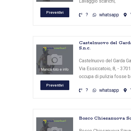
Lavaggio scarichi,
Preventivi
?
whatsapp
Castelnuovo del Garda
S.n.c.
Castelnuovo del Garda Gard
Via Essiccatoio, 8, - 3701
occupa di pulizia fosse b
Preventivi
?
whatsapp
Bosco Chiesanuova Sq
Bosco Chiesanuova Squara