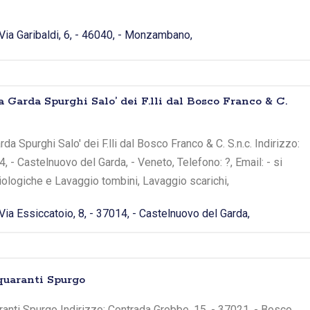
Via Garibaldi, 6, - 46040, - Monzambano,
 Garda Spurghi Salo’ dei F.lli dal Bosco Franco & C.
a Spurghi Salo' dei F.lli dal Bosco Franco & C. S.n.c. Indirizzo:
4, - Castelnuovo del Garda, - Veneto, Telefono: ?, Email: - si
iologiche e Lavaggio tombini, Lavaggio scarichi,
Via Essiccatoio, 8, - 37014, - Castelnuovo del Garda,
uaranti Spurgo
nti Spurgo Indirizzo: Contrada Grobbe, 15, - 37021, - Bosco