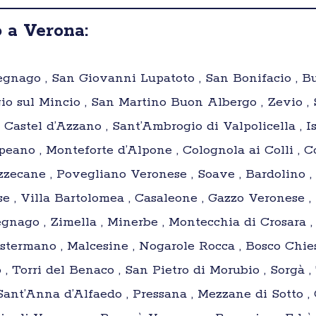
 a Verona:
egnago , San Giovanni Lupatoto , San Bonifacio , Bu
ggio sul Mincio , San Martino Buon Albergo , Zevio
 Castel d’Azzano , Sant’Ambrogio di Valpolicella , Is
ppeano , Monteforte d’Alpone , Colognola ai Colli ,
zecane , Povegliano Veronese , Soave , Bardolino , B
 , Villa Bartolomea , Casaleone , Gazzo Veronese , I
egnago , Zimella , Minerbe , Montecchia di Crosara ,
ostermano , Malcesine , Nogarole Rocca , Bosco Chiesa
 , Torri del Benaco , San Pietro di Morubio , Sorgà 
Sant’Anna d’Alfaedo , Pressana , Mezzane di Sotto ,