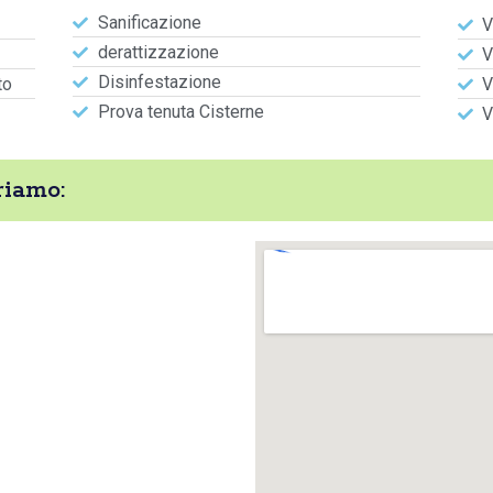
Sanificazione
V
derattizzazione
V
Disinfestazione
to
V
Prova tenuta Cisterne
V
riamo: