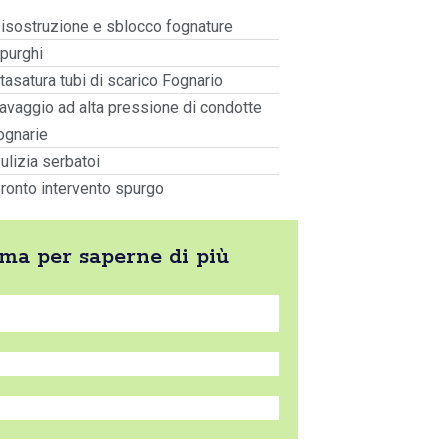
isostruzione e sblocco fognature
purghi
tasatura tubi di scarico Fognario
avaggio ad alta pressione di condotte
ognarie
ulizia serbatoi
ronto intervento spurgo
ama per saperne di più