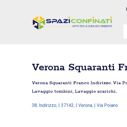
Vai
al
contenuto
Verona Squaranti F
Verona Squaranti Franco Indirizzo: Via Poi
Lavaggio tombini, Lavaggio scarichi,
38
,
Indirizzo
,
| 37142
,
| Verona
,
| Via Poiano