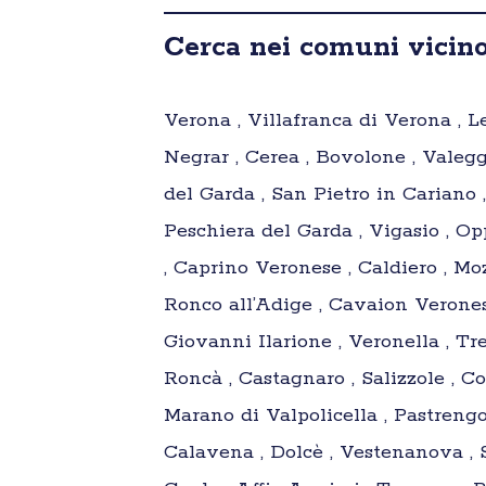
Cerca nei comuni vicino
Verona , Villafranca di Verona , L
Negrar , Cerea , Bovolone , Vale
del Garda , San Pietro in Cariano ,
Peschiera del Garda , Vigasio , O
, Caprino Veronese , Caldiero , Moz
Ronco all’Adige , Cavaion Veronese
Giovanni Ilarione , Veronella , Tr
Roncà , Castagnaro , Salizzole , C
Marano di Valpolicella , Pastrengo
Calavena , Dolcè , Vestenanova , 