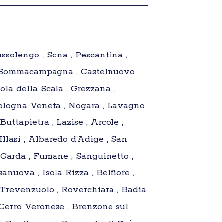
ssolengo , Sona , Pescantina ,
 , Sommacampagna , Castelnuovo
ola della Scala , Grezzana ,
 Cologna Veneta , Nogara , Lavagno
uttapietra , Lazise , Arcole ,
llasi , Albaredo d’Adige , San
 Garda , Fumane , Sanguinetto ,
nuova , Isola Rizza , Belfiore ,
, Trevenzuolo , Roverchiara , Badia
 Cerro Veronese , Brenzone sul