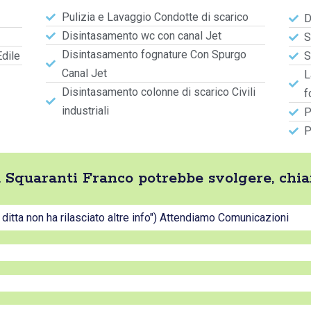
Pulizia e Lavaggio Condotte di scarico
D
Disintasamento wc con canal Jet
S
Disintasamento fognature Con Spurgo
Edile
S
Canal Jet
L
Disintasamento colonne di scarico Civili
f
industriali
P
P
tta Squaranti Franco potrebbe svolgere, chi
a ditta non ha rilasciato altre info") Attendiamo Comunicazioni