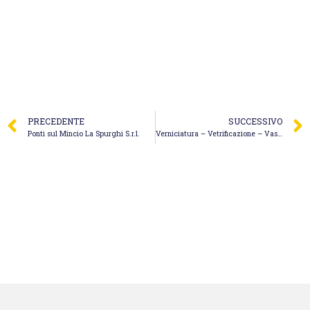
PRECEDENTE
SUCCESSIVO
Ponti sul Mincio La Spurghi S.r.l.
Verniciatura – Vetrificazione – Vasche e Serbatoi – Cacciatori