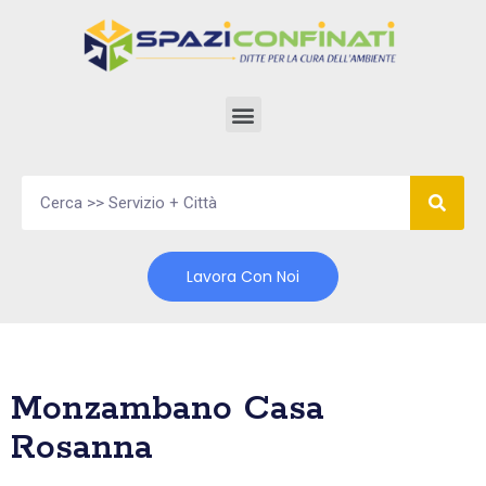
Vai
al
contenuto
Lavora Con Noi
Monzambano Casa
Rosanna