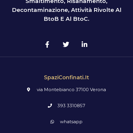
Smaltimento, Risanamento,
Decontaminazione, Attività Rivolte Al
BtoB E Al BtoC.
SpaziConfinati.it
via Montebianco 37100 Verona
393 3310857
whatsapp