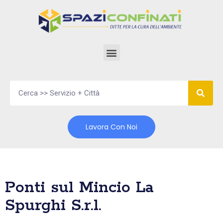
Vai
al
contenuto
Lavora Con Noi
Ponti sul Mincio La
Spurghi S.r.l.