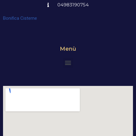
04983190754
Bonifica Cisterne
Menù