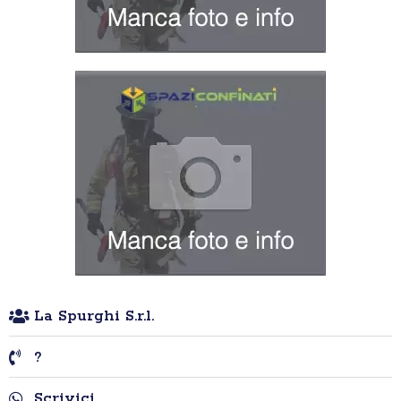
La Spurghi S.r.l.
?
Scrivici