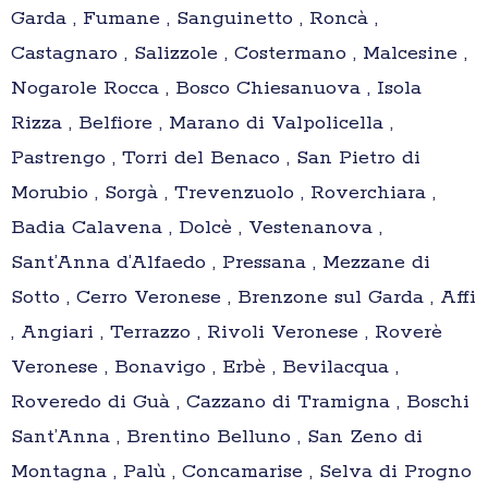
Garda , Fumane , Sanguinetto , Roncà ,
Castagnaro , Salizzole , Costermano , Malcesine ,
Nogarole Rocca , Bosco Chiesanuova , Isola
Rizza , Belfiore , Marano di Valpolicella ,
Pastrengo , Torri del Benaco , San Pietro di
Morubio , Sorgà , Trevenzuolo , Roverchiara ,
Badia Calavena , Dolcè , Vestenanova ,
Sant’Anna d’Alfaedo , Pressana , Mezzane di
Sotto , Cerro Veronese , Brenzone sul Garda , Affi
, Angiari , Terrazzo , Rivoli Veronese , Roverè
Veronese , Bonavigo , Erbè , Bevilacqua ,
Roveredo di Guà , Cazzano di Tramigna , Boschi
Sant’Anna , Brentino Belluno , San Zeno di
Montagna , Palù , Concamarise , Selva di Progno