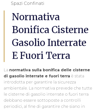
Spazi Confinati
Normativa
Bonifica Cisterne
Gasolio Interrate
E Fuori Terra
La
normativa sulla bonifica delle cisterne
di gasolio interrate e fuori terra
è stata
introdotta per garantire la sicurezza
ambientale. La normativa prevede che tutte
le cisterne di gasolio interrate o fuori terra
debbano essere sottoposte a controlli
periodici, al fine di garantire che siano in