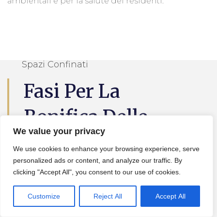
ambientali e per la salute dei residenti.
Spazi Confinati
Fasi Per La
Bonifica Delle
We value your privacy
Cisterne
We use cookies to enhance your browsing experience, serve
personalized ads or content, and analyze our traffic. By
Le
fasi per la bonifica delle cisterne
sono:
clicking "Accept All", you consent to our use of cookies.
Customize
Reject All
Accept All
1.
Pulizia della cisterna
: iniziare con la
pulizia della cisterna con detergenti chimici