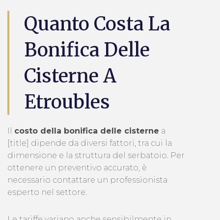
Quanto Costa La
Bonifica Delle
Cisterne A
Etroubles
Il
costo della bonifica delle cisterne
a
[title] dipende da diversi fattori, tra cui la
dimensione e la struttura del serbatoio. Per
ottenere un preventivo accurato, è
necessario contattare un professionista
esperto nel settore.
Le tariffe variano anche sensibilmente in