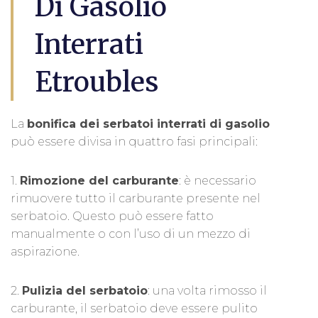
Di Gasolio
Interrati
Etroubles
La
bonifica dei serbatoi interrati di gasolio
può essere divisa in quattro fasi principali:
1.
Rimozione del carburante
: è necessario
rimuovere tutto il carburante presente nel
serbatoio. Questo può essere fatto
manualmente o con l’uso di un mezzo di
aspirazione.
2.
Pulizia del serbatoio
: una volta rimosso il
carburante, il serbatoio deve essere pulito