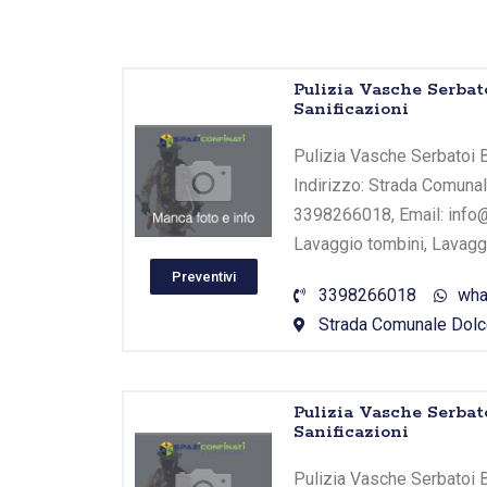
Vai
Pulizia Vasche Serbat
al
Sanificazioni
contenuto
Pulizia Vasche Serbatoi B
Indirizzo: Strada Comunal
3398266018, Email: info@l
Lavaggio tombini, Lavaggi
Preventivi
3398266018
wha
Strada Comunale Dolce
Pulizia Vasche Serbat
Sanificazioni
Pulizia Vasche Serbatoi B