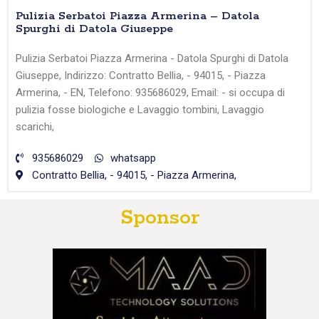
Pulizia Serbatoi Piazza Armerina – Datola
Spurghi di Datola Giuseppe
Pulizia Serbatoi Piazza Armerina - Datola Spurghi di Datola
Giuseppe, Indirizzo: Contratto Bellia, - 94015, - Piazza
Armerina, - EN, Telefono: 935686029, Email: - si occupa di
pulizia fosse biologiche e Lavaggio tombini, Lavaggio
scarichi,
935686029
whatsapp
Contratto Bellia, - 94015, - Piazza Armerina,
Sponsor