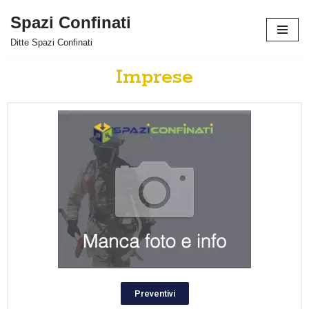
Spazi Confinati
Vai
Ditte Spazi Confinati
al
contenuto
Imprese
Preventivi