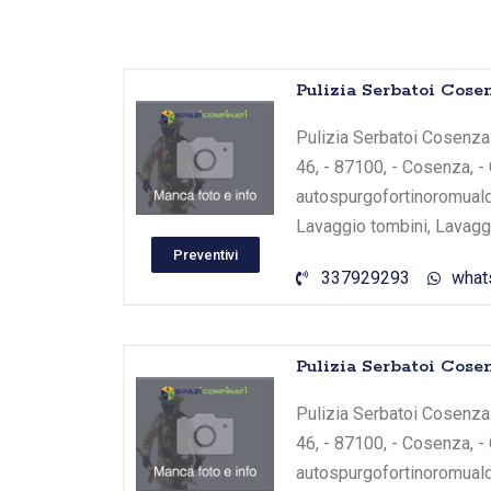
Vai
Pulizia Serbatoi Cose
al
contenuto
Pulizia Serbatoi Cosenza 
46, - 87100, - Cosenza, -
autospurgofortinoromuald
Lavaggio tombini, Lavaggi
Preventivi
337929293
what
Pulizia Serbatoi Cose
Pulizia Serbatoi Cosenza 
46, - 87100, - Cosenza, -
autospurgofortinoromuald