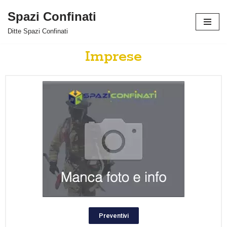
Spazi Confinati
Vai
Ditte Spazi Confinati
al
contenuto
Imprese
Preventivi