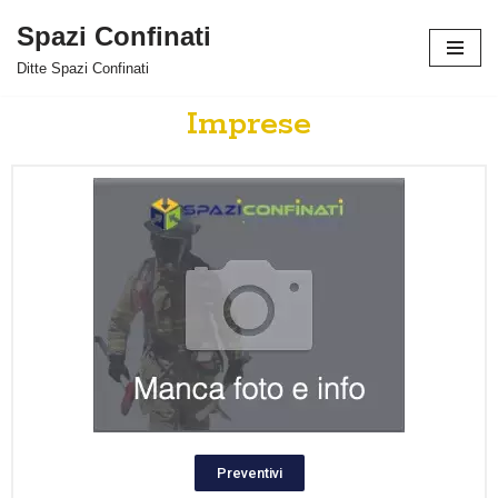
Spazi Confinati
Vai
Ditte Spazi Confinati
al
contenuto
Imprese
Preventivi