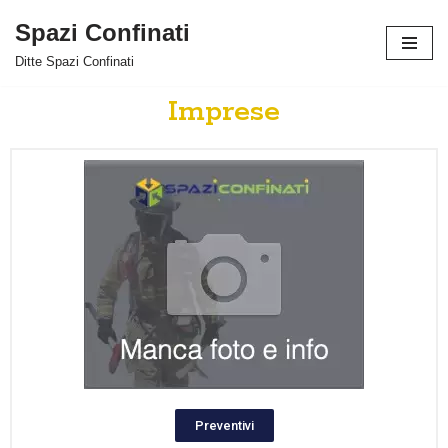
Spazi Confinati
Vai
Ditte Spazi Confinati
al
contenuto
Imprese
Preventivi