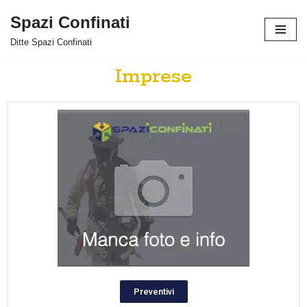
Spazi Confinati
Vai
Ditte Spazi Confinati
al
contenuto
Imprese
Preventivi