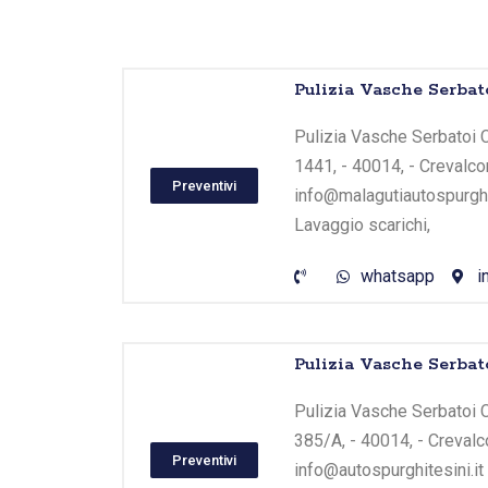
Vai
Pulizia Vasche Serbat
al
contenuto
Pulizia Vasche Serbatoi C
1441, - 40014, - Crevalco
Preventivi
info@malagutiautospurghi.
Lavaggio scarichi,
whatsapp
i
Pulizia Vasche Serbat
Pulizia Vasche Serbatoi Cr
385/A, - 40014, - Crevalc
Preventivi
info@autospurghitesini.it