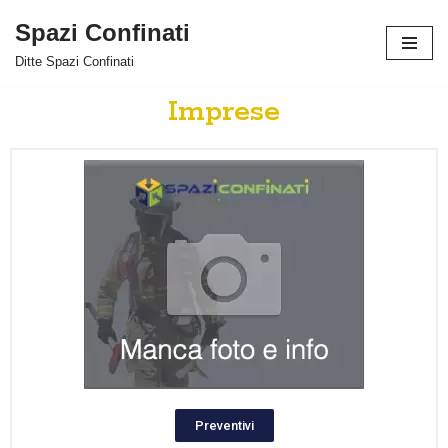
Spazi Confinati
Vai
Ditte Spazi Confinati
al
contenuto
Imprese
Preventivi