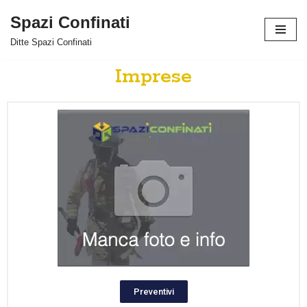
Spazi Confinati
Vai
Ditte Spazi Confinati
al
contenuto
Imprese
Preventivi