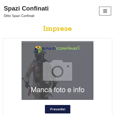
Spazi Confinati
Vai
Ditte Spazi Confinati
al
contenuto
Imprese
Preventivi