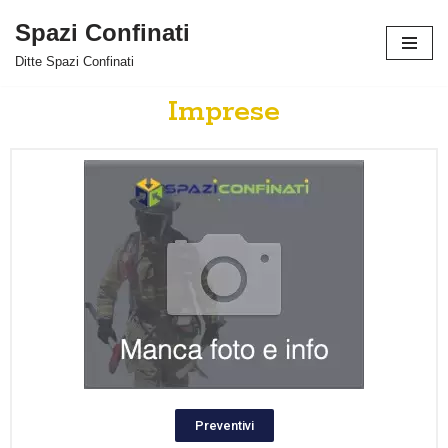
Spazi Confinati
Vai
Ditte Spazi Confinati
al
contenuto
Imprese
Preventivi