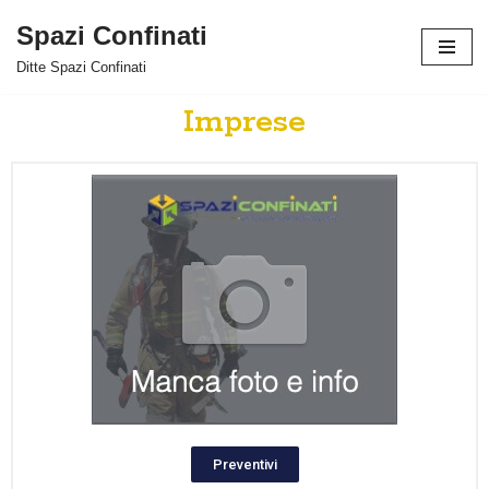
Spazi Confinati
Vai
Ditte Spazi Confinati
al
contenuto
Imprese
Preventivi