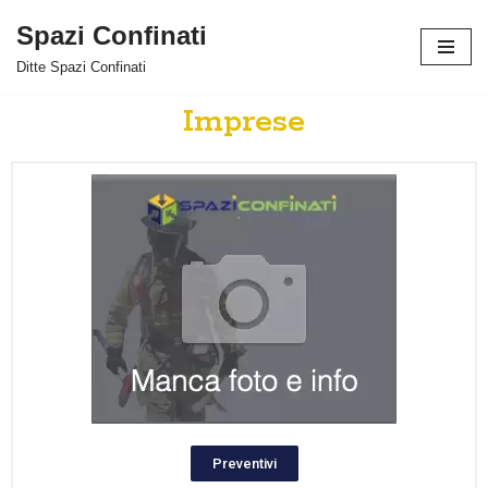
Spazi Confinati
Vai
Ditte Spazi Confinati
al
contenuto
Imprese
Preventivi