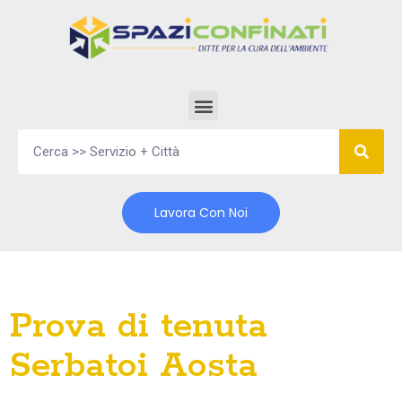
Vai
al
contenuto
Lavora Con Noi
Prova di tenuta
Serbatoi Aosta