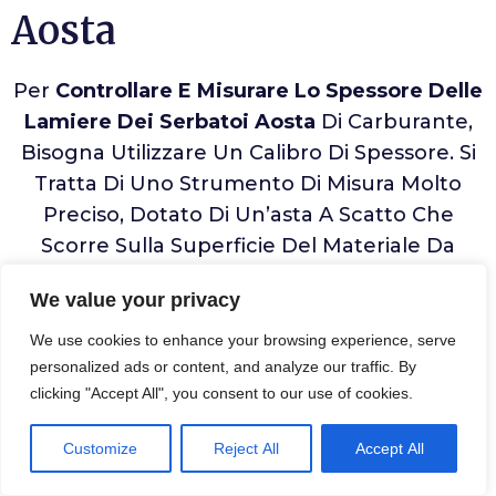
Aosta
Per
Controllare E Misurare Lo Spessore Delle
Lamiere Dei Serbatoi Aosta
Di Carburante,
Bisogna Utilizzare Un Calibro Di Spessore. Si
Tratta Di Uno Strumento Di Misura Molto
Preciso, Dotato Di Un’asta A Scatto Che
Scorre Sulla Superficie Del Materiale Da
Misurare. Lo Strumento Mostra La Misura
We value your privacy
Esatta Dello Spessore In Frazioni Di
Millimetro.
We use cookies to enhance your browsing experience, serve
personalized ads or content, and analyze our traffic. By
clicking "Accept All", you consent to our use of cookies.
Prima Di Misurare La Lamiera, È Opportuno
Pulire La Superficie
Con Un Panno Umido In
Customize
Reject All
Accept All
Modo Da Eliminare Eventuali Impurità. Dopo