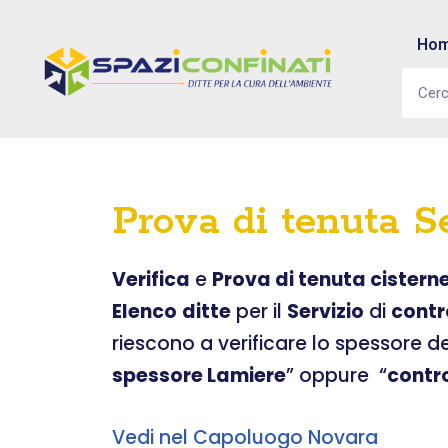
Ho
Vai
al
contenuto
Prova di tenuta Se
Verifica
e
Prova di tenuta cistern
Elenco
ditte
per il
Servizio
di
contr
riescono a verificare lo spessore d
spessore Lamiere
” oppure “
contr
Vedi nel Capoluogo Novara