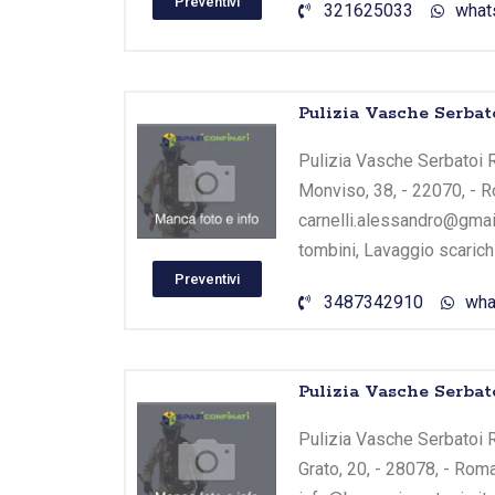
Preventivi
321625033
what
Pulizia Vasche Serbat
Pulizia Vasche Serbatoi R
Monviso, 38, - 22070, - R
carnelli.alessandro@gmail
tombini, Lavaggio scarichi
Preventivi
3487342910
wha
Pulizia Vasche Serbat
Pulizia Vasche Serbatoi R
Grato, 20, - 28078, - Rom