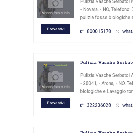
Pulizia Vasche Serbatoi No
- Novara, - NO, Telefono
pulizia fosse biologiche 
Preventivi
800015178
what
Pulizia Vasche Serbato
Pulizia Vasche Serbatoi Ar
- 28041, - Arona, - NO, T
biologiche e Lavaggio tom
Preventivi
322236028
what
Pulizia Vasche Serbato