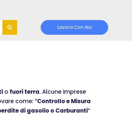
Lavora Con Noi
ti
o
fuori terra
. Alcune imprese
rovare come: “
Controllo e Misura
erdite di gasolio o Carburanti
“