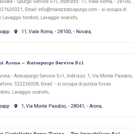
vara - Spurgo Service S.r.l., Indirizzo: 11, Viale Roma, - 28100,
: 321620321, Email: info@marazzatospurgo.com - si occupa di
e Lavaggio tombini, Lavaggio scarichi,
sapp
11, Viale Roma, - 28100, - Novara,
i Arona – Autospurgo Service S.r.l.
ona - Autospurgo Service S.r.l., Indirizzo: 1, Via Monte Pasubio,
elefono: 322236028, Email: - si occupa di pulizia fosse
bini, Lavaggio scarichi,
sapp
1, Via Monte Pasubio, - 28041, - Arona,
i Castelletto Sopra Ticino – Tor Immobiliare S.r.l.