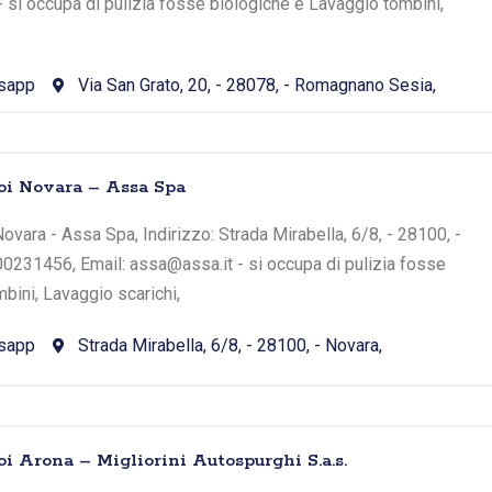
- si occupa di pulizia fosse biologiche e Lavaggio tombini,
sapp
Via San Grato, 20, - 28078, - Romagnano Sesia,
oi Novara – Assa Spa
ovara - Assa Spa, Indirizzo: Strada Mirabella, 6/8, - 28100, -
00231456, Email: assa@assa.it - si occupa di pulizia fosse
bini, Lavaggio scarichi,
sapp
Strada Mirabella, 6/8, - 28100, - Novara,
oi Arona – Migliorini Autospurghi S.a.s.