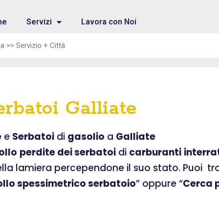
me
Servizi
Lavora con Noi
rbatoi Galliate
e
e
Serbatoi
di
gasolio
a
Galliate
ollo
perdite dei serbatoi
di
carburanti
interra
ella lamiera percependone il suo stato. Puoi t
ollo spessimetrico serbatoio
” oppure “
Cerca p