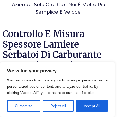
Aziende. Solo Che Con Noi È Molto Più
Semplice E Veloce!
Controllo E Misura
Spessore Lamiere
Serbatoi Di Carburante
Interrati O Fuori Terra A
We value your privacy
Novara
We use cookies to enhance your browsing experience, serve
personalized ads or content, and analyze our traffic. By
Per
Controllare E Misurare Lo Spessore Delle
clicking "Accept All", you consent to our use of cookies.
Lamiere Dei Serbatoi Novara
Di Carburante,
Bisogna Utilizzare Un Calibro Di Spessore. Si
Customize
Reject All
Accept All
Tratta Di Uno Strumento Di Misura Molto