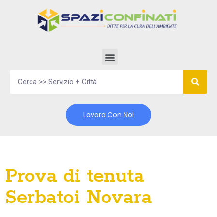
Vai
al
contenuto
Lavora Con Noi
Prova di tenuta
Serbatoi Novara