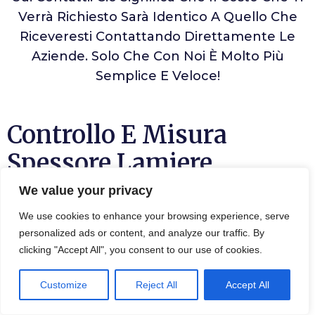
Verrà Richiesto Sarà Identico A Quello Che
Riceveresti Contattando Direttamente Le
Aziende. Solo Che Con Noi È Molto Più
Semplice E Veloce!
Controllo E Misura
Spessore Lamiere
Serbatoi Di Carburante
We value your privacy
Interrati O Fuori Terra A
We use cookies to enhance your browsing experience, serve
personalized ads or content, and analyze our traffic. By
Treia
clicking "Accept All", you consent to our use of cookies.
Per
Controllare E Misurare Lo Spessore Delle
Customize
Reject All
Accept All
Lamiere Dei Serbatoi Treia
Di Carburante,