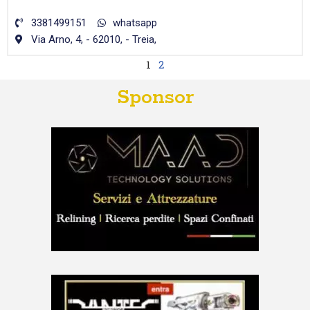
3381499151
whatsapp
Via Arno, 4, - 62010, - Treia,
1
2
Sponsor