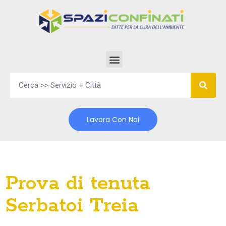
Vai
al
contenuto
Lavora Con Noi
Prova di tenuta
Serbatoi Treia