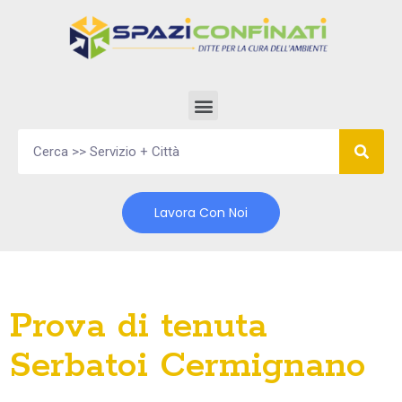
Vai
al
contenuto
Lavora Con Noi
Prova di tenuta
Serbatoi Cermignano