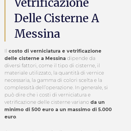
Vetrificazione
Delle Cisterne A
Messina
Il
costo di verniciatura e vetrificazione
delle cisterne a Messina
dipende da
diversi fattori, come il tipo di cisterne, il
materiale utilizzato, la quantità di vernice
necessaria, la gamma di colori scelta e la
complessità dell’operazione. In generale, si
può dire che i costi di verniciatura e
vetrificazione delle cisterne variano
da un
minimo di 500 euro a un massimo di 5.000
euro
.