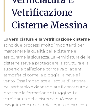
Vetrificazione
Cisterne Messina
La
verniciatura e la vetrificazione cisterne
sono due processi molto importanti per
mantenere la qualità delle cisterne e
assicurarne la sicurezza. La verniciatura delle
cisterne serve a proteggere la struttura e la
superficie dall’azione corrosiva di agenti
atmosferici come la pioggia, la neve e il
vento. Essa impedisce all’acqua di entrare
nel serbatoio e danneggiare il contenuto e
previene la formazione di ruggine. La
verniciatura delle cisterne può essere
eseguita con una vernice epossidica o con