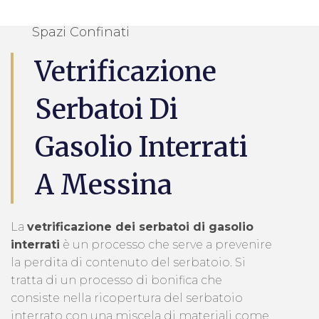
Spazi Confinati
Vetrificazione
Serbatoi Di
Gasolio Interrati
A Messina
La
vetrificazione dei serbatoi di gasolio
interrati
è un processo che serve a prevenire
la perdita di contenuto del serbatoio. Si
tratta di un processo di bonifica che
consiste nella ricopertura del serbatoio
interrato con una miscela di materiali come