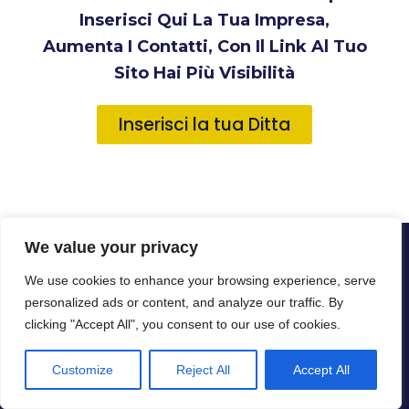
Inserisci Qui La Tua Impresa,
Aumenta I Contatti, Con Il Link Al Tuo
Sito Hai Più Visibilità
Inserisci la tua Ditta
We value your privacy
We use cookies to enhance your browsing experience, serve
personalized ads or content, and analyze our traffic. By
clicking "Accept All", you consent to our use of cookies.
Propone Un Elenco Di Imprese Di
Customize
Reject All
Accept All
Settore, Per La Cura Dell’ambiente, Le