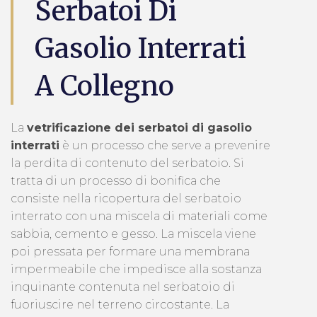
Serbatoi Di
Gasolio Interrati
A Collegno
La
vetrificazione dei serbatoi di gasolio
interrati
è un processo che serve a prevenire
la perdita di contenuto del serbatoio. Si
tratta di un processo di bonifica che
consiste nella ricopertura del serbatoio
interrato con una miscela di materiali come
sabbia, cemento e gesso. La miscela viene
poi pressata per formare una membrana
impermeabile che impedisce alla sostanza
inquinante contenuta nel serbatoio di
fuoriuscire nel terreno circostante. La