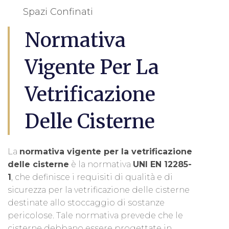
Spazi Confinati
Normativa
Vigente Per La
Vetrificazione
Delle Cisterne
La
normativa vigente per la vetrificazione
delle cisterne
è la normativa
UNI EN 12285-
1
, che definisce i requisiti di qualità e di
sicurezza per la vetrificazione delle cisterne
destinate allo stoccaggio di sostanze
pericolose. Tale normativa prevede che le
cisterne debbano essere progettate in