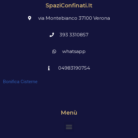
SpaziConfinati.it
via Montebianco 37100 Verona
393 3310857
whatsapp
04983190754
Bonifica Cisterne
Menù