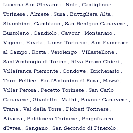
Luserna San Giovanni , Nole , Castiglione
Torinese , Almese , Susa , Buttigliera Alta ,
Strambino , Cambiano , San Benigno Canavese ,
Bussoleno , Candiolo , Cavour , Montanaro ,
Vigone , Favria , Lanzo Torinese , San Francesco
al Campo , Rosta , Verolengo , Villastellone ,
Sant’Ambrogio di Torino , Riva Presso Chieri ,
Villafranca Piemonte , Condove , Bricherasio ,
Torre Pellice , Sant’Antonino di Susa , Mazzè ,
Villar Perosa , Pecetto Torinese , San Carlo
Canavese , Givoletto , Mathi , Pavone Canavese ,
Trana , Val della Torre , Piobesi Torinese ,
Airasca , Baldissero Torinese , Borgofranco
d’Ivrea , Sangano , San Secondo di Pinerolo ,