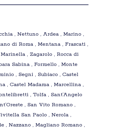
cchia , Nettuno , Ardea , Marino ,
ano di Roma , Mentana , Frascati ,
 Marinella , Zagarolo , Rocca di
bara Sabina , Formello , Monte
nio , Segni , Subiaco , Castel
na , Castel Madama , Marcellina ,
telibretti , Tolfa , Sant’Angelo
nt’Oreste , San Vito Romano ,
vitella San Paolo , Nerola ,
ile , Nazzano , Magliano Romano ,