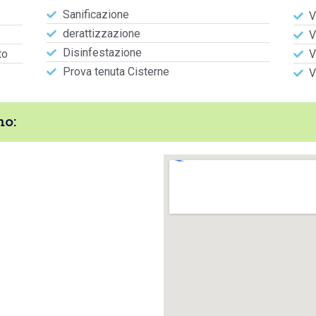
Sanificazione
V
derattizzazione
V
Disinfestazione
to
V
Prova tenuta Cisterne
V
o: