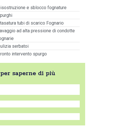
isostruzione e sblocco fognature
purghi
tasatura tubi di scarico Fognario
avaggio ad alta pressione di condotte
ognarie
ulizia serbatoi
ronto intervento spurgo
 per saperne di più