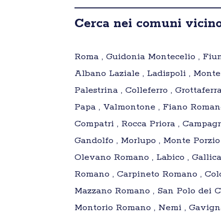
Cerca nei comuni vicin
Roma , Guidonia Montecelio , Fiumic
Albano Laziale , Ladispoli , Mont
Palestrina , Colleferro , Grottafer
Papa , Valmontone , Fiano Romano 
Compatri , Rocca Priora , Campagn
Gandolfo , Morlupo , Monte Porzio
Olevano Romano , Labico , Gallica
Romano , Carpineto Romano , Colon
Mazzano Romano , San Polo dei Cava
Montorio Romano , Nemi , Gavignan