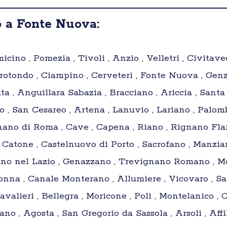
o a Fonte Nuova:
ino , Pomezia , Tivoli , Anzio , Velletri , Civitave
erotondo , Ciampino , Cerveteri , Fonte Nuova , Genz
rata , Anguillara Sabazia , Bracciano , Ariccia , Santa
, San Cesareo , Artena , Lanuvio , Lariano , Palom
ano di Roma , Cave , Capena , Riano , Rignano Flami
 Catone , Castelnuovo di Porto , Sacrofano , Manzia
no nel Lazio , Genazzano , Trevignano Romano , Mon
na , Canale Monterano , Allumiere , Vicovaro , Sa
lieri , Bellegra , Moricone , Poli , Montelanico , Ci
o , Agosta , San Gregorio da Sassola , Arsoli , Aff