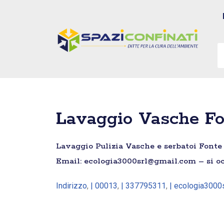
Vai
al
contenuto
Lavaggio Vasche Fo
Lavaggio Pulizia Vasche e serbatoi Fonte 
Email: ecologia3000srl@gmail.com – si occ
Indirizzo
,
| 00013
,
| 337795311
,
| ecologia3000