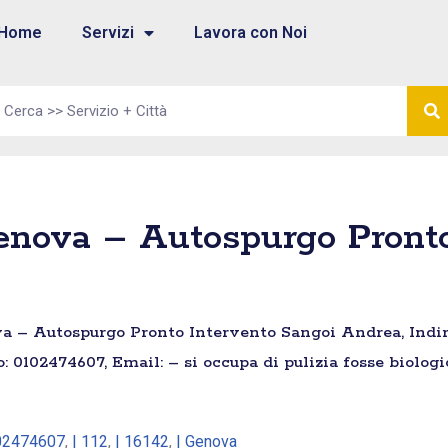
Home
Servizi
Lavora con Noi
nova – Autospurgo Pronto
a – Autospurgo Pronto Intervento Sangoi Andrea, Indiri
o: 0102474607, Email: – si occupa di pulizia fosse biolo
02474607
,
| 112
,
| 16142
,
| Genova