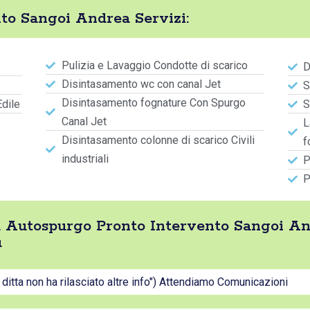
to Sangoi Andrea Servizi:
Pulizia e Lavaggio Condotte di scarico
D
Disintasamento wc con canal Jet
S
Disintasamento fognature Con Spurgo
Edile
S
Canal Jet
L
Disintasamento colonne di scarico Civili
f
industriali
P
P
tta Autospurgo Pronto Intervento Sangoi A
ù
a ditta non ha rilasciato altre info") Attendiamo Comunicazioni