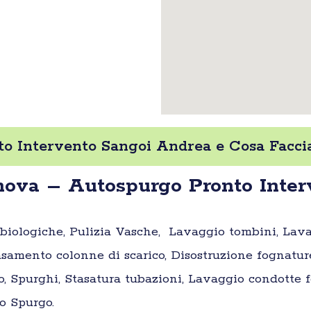
o Intervento Sangoi Andrea e Cosa Facci
ova – Autospurgo Pronto Inter
e biologiche, Pulizia Vasche, Lavaggio tombini, Lav
samento colonne di scarico, Disostruzione fognatur
o, Spurghi, Stasatura tubazioni, Lavaggio condotte fo
o Spurgo.