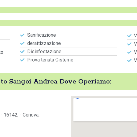
Sanificazione
V
derattizzazione
V
Disinfestazione
to
V
Prova tenuta Cisterne
V
nto Sangoi Andrea Dove Operiamo:
, - 16142, - Genova,