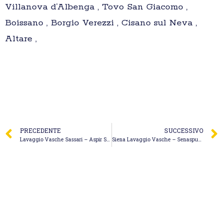
Villanova d’Albenga , Tovo San Giacomo ,
Boissano , Borgio Verezzi , Cisano sul Neva ,
Altare ,
PRECEDENTE
SUCCESSIVO
Lavaggio Vasche Sassari – Aspir Sarda di Piras Pamela & C. S.a.s.
Siena Lavaggio Vasche – Senaspurgo