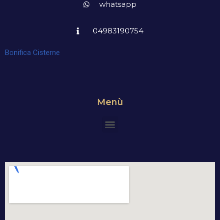
whatsapp
04983190754
Bonifica Cisterne
Menù