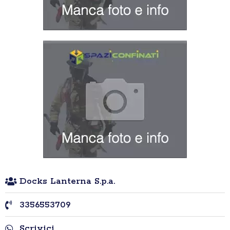
Docks Lanterna S.p.a.
3356553709
Scrivici