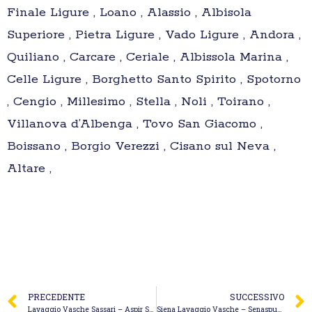
Finale Ligure , Loano , Alassio , Albisola
Superiore , Pietra Ligure , Vado Ligure , Andora ,
Quiliano , Carcare , Ceriale , Albissola Marina ,
Celle Ligure , Borghetto Santo Spirito , Spotorno
, Cengio , Millesimo , Stella , Noli , Toirano ,
Villanova d’Albenga , Tovo San Giacomo ,
Boissano , Borgio Verezzi , Cisano sul Neva ,
Altare ,
PRECEDENTE
SUCCESSIVO
Lavaggio Vasche Sassari – Aspir Sarda di Piras Pamela & C. S.a.s.
Siena Lavaggio Vasche – Senaspurgo