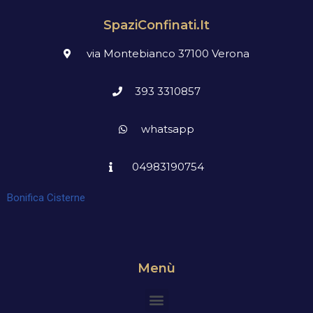
SpaziConfinati.it
via Montebianco 37100 Verona
393 3310857
whatsapp
04983190754
Bonifica Cisterne
Menù