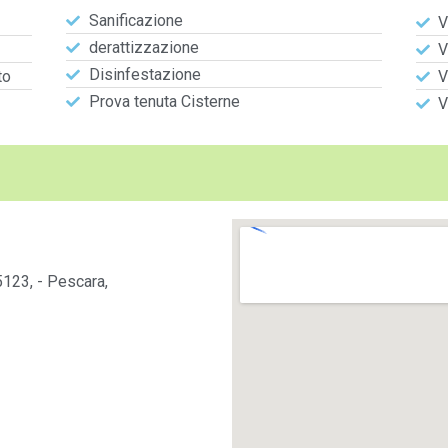
Sanificazione
V
derattizzazione
V
Disinfestazione
to
V
Prova tenuta Cisterne
V
5123, - Pescara,