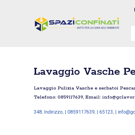
Vai
al
contenuto
Lavaggio Vasche Pe
Lavaggio Pulizia Vasche e serbatoi Pescara
Telefono: 0859117639, Email: info@gclavor
348
,
Indirizzo
,
| 0859117639
,
| 65123
,
| info@gc