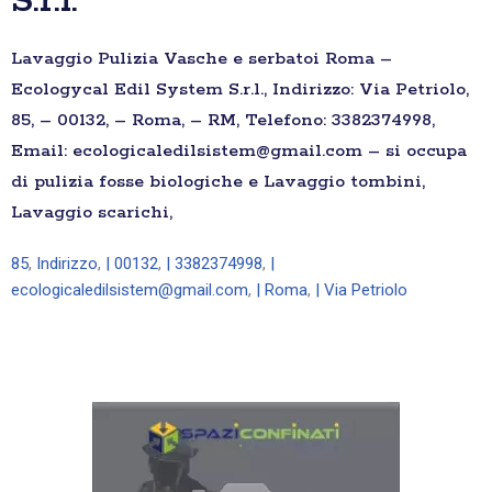
S.r.l.
Lavaggio Pulizia Vasche e serbatoi Roma –
Ecologycal Edil System S.r.l., Indirizzo: Via Petriolo,
85, – 00132, – Roma, – RM, Telefono: 3382374998,
Email: ecologicaledilsistem@gmail.com – si occupa
di pulizia fosse biologiche e Lavaggio tombini,
Lavaggio scarichi,
85
,
Indirizzo
,
| 00132
,
| 3382374998
,
|
ecologicaledilsistem@gmail.com
,
| Roma
,
| Via Petriolo