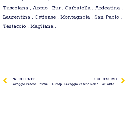
Tuscolana , Appio , Eur , Garbatella , Ardeatina ,
Laurentina , Ostiense , Montagnola , San Paolo ,
Testaccio , Magliana ,
PRECEDENTE
SUCCESSIVO
Lavaggio Vasche Cesena – Autospurghi Cesena di Irimia Marin
Lavaggio Vasche Roma – AP Autospurgo & Stappaggi Roma