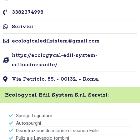
3382374998
Scrivici
ecologicaledilsistem@gmail.com
https://ecologycal-edil-system-
srl.business.site/
Via Petriolo, 85, - 00132, - Roma,
Ecologycal Edil System S.r.l. Servizi:
Spurgo fognature
Autospurghi
Disostruzione di colonne di scarico Edile
Pulizia e Lavaggio tombini