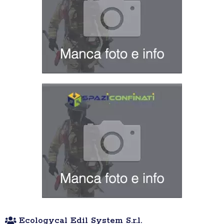
Ecologycal Edil System S.r.l.