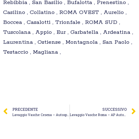
Rebibbia , San Basilio , Bufalotta , Prenestino ,
Casilino , Collatino , ROMA OVEST , Aurelio ,
Boccea , Casalotti , Trionfale , ROMA SUD ,
Tuscolana , Appio , Eur , Garbatella , Ardeatina ,
Laurentina , Ostiense , Montagnola , San Paolo ,
Testaccio , Magliana ,
PRECEDENTE
SUCCESSIVO
Lavaggio Vasche Cesena – Autospurghi Cesena di Irimia Marin
Lavaggio Vasche Roma – AP Autospurgo & Stappaggi Roma