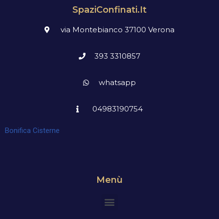
SpaziConfinati.it
via Montebianco 37100 Verona
393 3310857
whatsapp
04983190754
Bonifica Cisterne
Menù