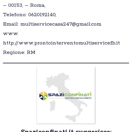
– 00153, – Roma,
Telefono: 0620192140,
Email: multiservicecasa247@gmail.com
www.
http://www.prontointerventomultiservicefb.it
Regione: RM