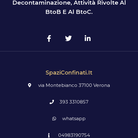
Decontaminazione, Attività Rivolte Al
BtoB E Al BtoC.
SpaziConfinati.it
via Montebianco 37100 Verona
393 3310857
whatsapp
04983190754