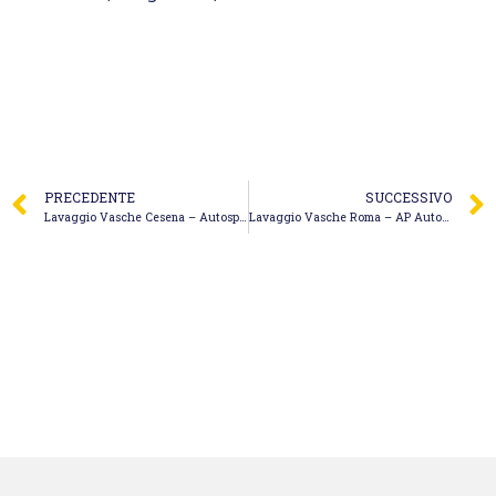
PRECEDENTE
SUCCESSIVO
Lavaggio Vasche Cesena – Autospurghi Cesena di Irimia Marin
Lavaggio Vasche Roma – AP Autospurgo & Stappaggi Roma