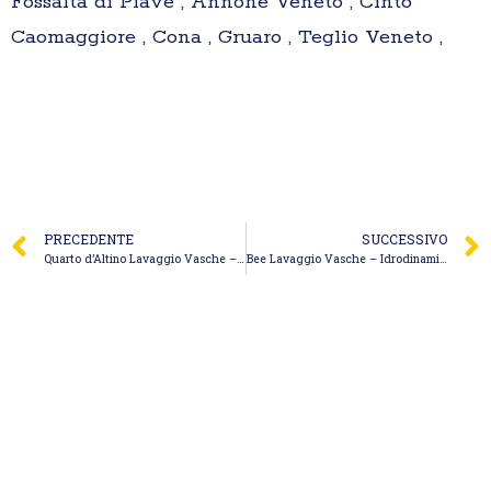
Fossalta di Piave , Annone Veneto , Cinto
Caomaggiore , Cona , Gruaro , Teglio Veneto ,
PRECEDENTE
SUCCESSIVO
Quarto d’Altino Lavaggio Vasche – Zanotto Giorgio Servizi Ecologici
Bee Lavaggio Vasche – Idrodinamica Vco Eco Spurghi