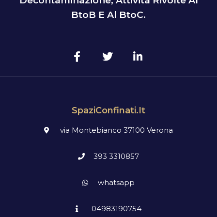
Decontaminazione, Attività Rivolte Al
BtoB E Al BtoC.
SpaziConfinati.it
via Montebianco 37100 Verona
393 3310857
whatsapp
04983190754