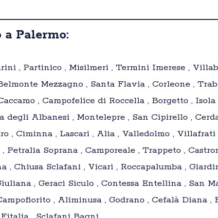
 a Palermo:
ni , Partinico , Misilmeri , Termini Imerese , Villabat
, Belmonte Mezzagno , Santa Flavia , Corleone , Trab
 Caccamo , Campofelice di Roccella , Borgetto , Isola
a degli Albanesi , Montelepre , San Cipirello , Cerda ,
 , Ciminna , Lascari , Alia , Valledolmo , Villafrati 
 Petralia Soprana , Camporeale , Trappeto , Castrono
na , Chiusa Sclafani , Vicari , Roccapalumba , Giardi
Giuliana , Geraci Siculo , Contessa Entellina , San Ma
ampofiorito , Aliminusa , Godrano , Cefalà Diana , Bl
 Fitalia , Sclafani Bagni ,