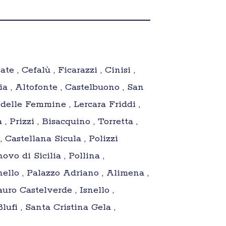
e , Cefalù , Ficarazzi , Cinisi ,
ia , Altofonte , Castelbuono , San
 delle Femmine , Lercara Friddi ,
 Prizzi , Bisacquino , Torretta ,
, Castellana Sicula , Polizzi
vo di Sicilia , Pollina ,
nello , Palazzo Adriano , Alimena ,
uro Castelverde , Isnello ,
ufi , Santa Cristina Gela ,