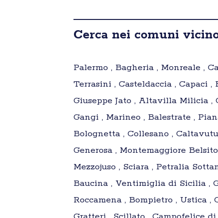
Cerca nei comuni vicino
Palermo , Bagheria , Monreale , Cari
Terrasini , Casteldaccia , Capaci 
Giuseppe Jato , Altavilla Milicia ,
Gangi , Marineo , Balestrate , Pian
Bolognetta , Collesano , Caltavuturo
Generosa , Montemaggiore Belsito ,
Mezzojuso , Sciara , Petralia Sotta
Baucina , Ventimiglia di Sicilia , 
Roccamena , Bompietro , Ustica , C
Gratteri , Scillato , Campofelice di