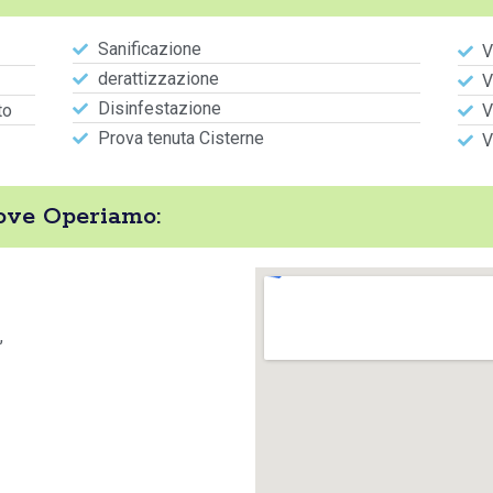
Sanificazione
V
derattizzazione
V
Disinfestazione
to
V
Prova tenuta Cisterne
V
Dove Operiamo:
,