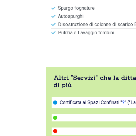
Spurgo fognature
Autospurghi
Disostruzione di colonne di scarico 
Pulizia e Lavaggio tombini
Altri "Servizi" che la di
di più
Certificata ai Spazi Confinati "
?
" ("L