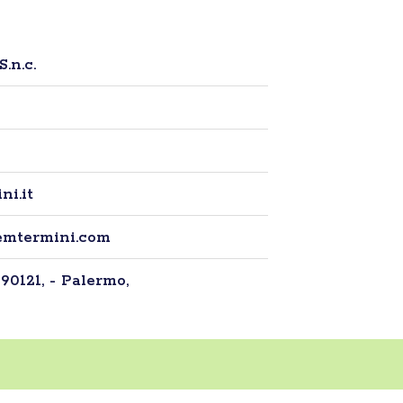
.n.c.
i.it
emtermini.com
 90121, - Palermo,