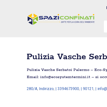
Vai
al
contenuto
Pulizia Vasche Serb
Pulizia Vasche Serbatoi Palermo – Eco-Syst
Email: info@ecosystemtermini.it – si occu
280/A
,
Indirizzo
,
| 3394673900
,
| 90121
,
| info