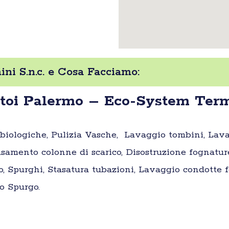
i S.n.c. e Cosa Facciamo:
toi Palermo – Eco-System Termi
e biologiche, Pulizia Vasche, Lavaggio tombini, Lav
samento colonne di scarico, Disostruzione fognatur
o, Spurghi, Stasatura tubazioni, Lavaggio condotte fo
o Spurgo.