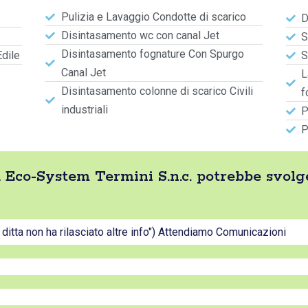
Pulizia e Lavaggio Condotte di scarico
D
Disintasamento wc con canal Jet
S
Disintasamento fognature Con Spurgo
Edile
S
Canal Jet
L
Disintasamento colonne di scarico Civili
f
industriali
P
P
tta Eco-System Termini S.n.c. potrebbe svol
a ditta non ha rilasciato altre info") Attendiamo Comunicazioni