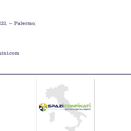
121, – Palermo,
ini.com