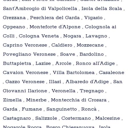
Sant’Ambrogio di Valpolicella , Isola della Scala ,
Grezzana , Peschiera del Garda , Vigasio ,
Oppeano , Monteforte d’Alpone , Colognola ai
Colli , Cologna Veneta , Nogara , Lavagno ,
Caprino Veronese , Caldiero , Mozzecane ,
Povegliano Veronese , Soave , Bardolino ,
Buttapietra , Lazise , Arcole , Ronco all’Adige ,
Cavaion Veronese , Villa Bartolomea , Casaleone
, Gazzo Veronese , Illasi , Albaredo d’Adige , San
Giovanni Ilarione , Veronella , Tregnago ,
Zimella , Minerbe , Montecchia di Crosara ,
Garda , Fumane , Sanguinetto , Roncà ,
Castagnaro , Salizzole , Costermano , Malcesine ,
Nogarole Rocca , Bosco Chiesanuova , Isola