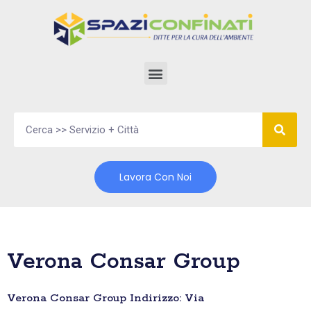
Vai
al
contenuto
Lavora Con Noi
Verona Consar Group
Verona Consar Group Indirizzo: Via