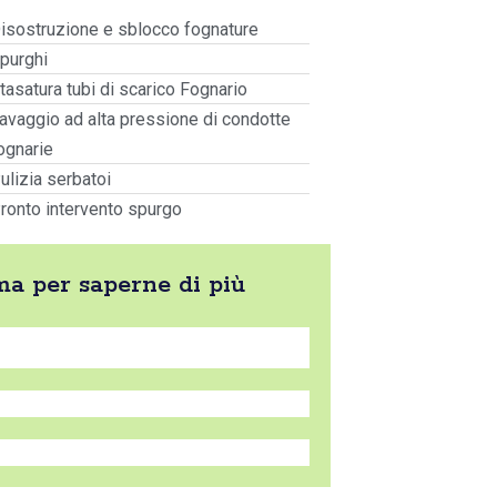
isostruzione e sblocco fognature
purghi
tasatura tubi di scarico Fognario
avaggio ad alta pressione di condotte
ognarie
ulizia serbatoi
ronto intervento spurgo
ama per saperne di più