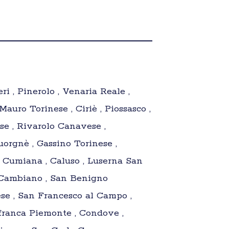
ri , Pinerolo , Venaria Reale ,
auro Torinese , Ciriè , Piossasco ,
se , Rivarolo Canavese ,
uorgnè , Gassino Torinese ,
 , Cumiana , Caluso , Luserna San
 , Cambiano , San Benigno
ese , San Francesco al Campo ,
lafranca Piemonte , Condove ,