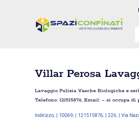
Vai
al
contenuto
Villar Perosa Lavag
Lavaggio Pulizia Vasche Biologiche e serba
Telefono: 121515876, Email: – si occupa di
Indirizzo
,
| 10069
,
| 121515876
,
| 226
,
| Via Naz