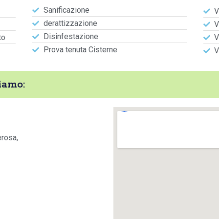
Sanificazione
V
derattizzazione
V
Disinfestazione
to
V
Prova tenuta Cisterne
V
iamo:
erosa,