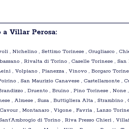
a Villar Perosa:
oli , Nichelino , Settimo Torinese , Grugliasco , Chie
assano , Rivalta di Torino , Caselle Torinese , San M
eini , Volpiano , Pianezza , Vinovo , Borgaro Torine
 Poirino , San Maurizio Canavese , Castellamonte , C
Brandizzo , Druento , Bruino , Pino Torinese , None
nese , Almese , Susa , Buttigliera Alta , Strambino
 Cavour , Montanaro , Vigone , Favria , Lanzo Torin
, Sant’Ambrogio di Torino , Riva Presso Chieri , Vil