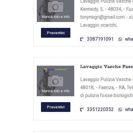
Lavaggio Pulizia Vasche e
Kennedy, 5, - 48034, - Fu
tonynegri@gmail.com - si 
Lavaggio scarichi,
Preventivi
3387191091
wha
Lavaggio Vasche Faen
Lavaggio Pulizia Vasche e
48018, - Faenza, - RA, T
di pulizia fosse biologic
Preventivi
3351220352
wha