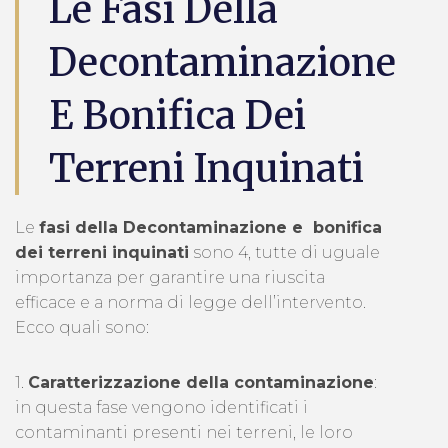
Le Fasi Della
Decontaminazione
E Bonifica Dei
Terreni Inquinati
Le
fasi della Decontaminazione e bonifica
dei terreni inquinati
sono 4, tutte di uguale
importanza per garantire una riuscita
efficace e a norma di legge dell’intervento.
Ecco quali sono:
1.
Caratterizzazione della contaminazione
:
in questa fase vengono identificati i
contaminanti presenti nei terreni, le loro