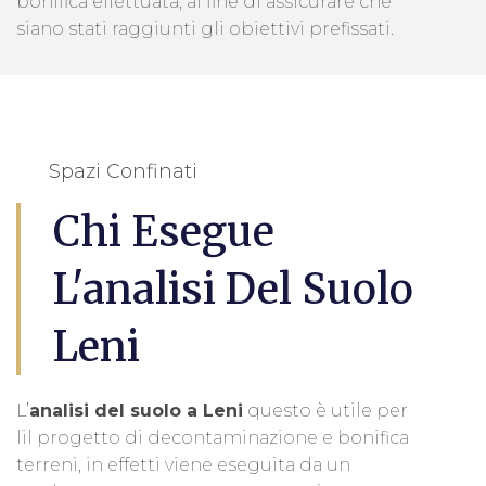
bonifica effettuata, al fine di assicurare che
siano stati raggiunti gli obiettivi prefissati.
Spazi Confinati
Chi Esegue
L'analisi Del Suolo
Leni
L’
analisi del suolo a Leni
questo è utile per
lil progetto di decontaminazione e bonifica
terreni, in effetti viene eseguita da un