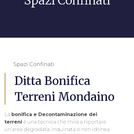
Spazi Confinati
Spazi Confinati
Ditta Bonifica
Terreni Mondaino
La
bonifica e Decontaminazione dei
terreni
è una tecnica che mira a riportare
un’area degradata, inquinata o non idonea