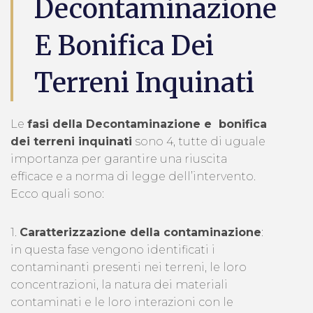
Decontaminazione
E Bonifica Dei
Terreni Inquinati
Le
fasi della Decontaminazione e bonifica
dei terreni inquinati
sono 4, tutte di uguale
importanza per garantire una riuscita
efficace e a norma di legge dell’intervento.
Ecco quali sono:
1.
Caratterizzazione della contaminazione
:
in questa fase vengono identificati i
contaminanti presenti nei terreni, le loro
concentrazioni, la natura dei materiali
contaminati e le loro interazioni con le