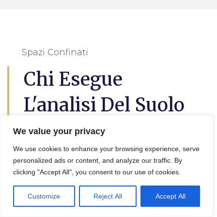
Spazi Confinati
Chi Esegue
L'analisi Del Suolo
Mondaino
We value your privacy
We use cookies to enhance your browsing experience, serve
L’
analisi del suolo a Mondaino
questo è
personalized ads or content, and analyze our traffic. By
utile per lil progetto di decontaminazione e
clicking "Accept All", you consent to our use of cookies.
bonifica terreni, in effetti viene eseguita da
un geologo, un agronomo o un tecnico
Customize
Reject All
Accept All
specializzato.