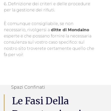
6. Definizione dei criteri e delle procedure
per la gestione dei rifiuti.
È comunque consigliabile, se non
necessario, rivolgersi a
ditte di Mondaino
esperte e che possano fornire la necessaria
consulenza sul vostro caso specifico: sul
nostro sito troverete certamente quello che
fa per voi!
Spazi Confinati
Le Fasi Della