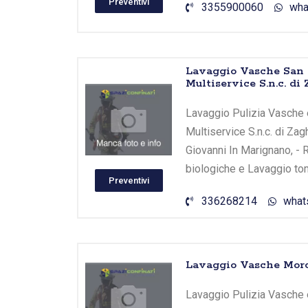
Preventivi
3355900060
wha
Lavaggio Vasche San 
Multiservice S.n.c. di
Lavaggio Pulizia Vasche 
Multiservice S.n.c. di Zag
Giovanni In Marignano, - 
biologiche e Lavaggio tom
Preventivi
336268214
what
Lavaggio Vasche Morc
Lavaggio Pulizia Vasche e