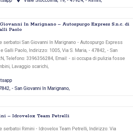
tsapp
Viale Stoccolma, 19, - 47924, - Rimini,
Giovanni In Marignano – Autospurgo Express S.n.c. di
lli Paolo
e serbatoi San Giovanni In Marignano - Autospurgo Express
 e Galli Paolo, Indirizzo: 1005, Via S. Maria, - 47842, - San
RN, Telefono: 3396356284, Email: - si occupa di pulizia fosse
bini, Lavaggio scarichi,
tsapp
47842, - San Giovanni In Marignano,
ni – Idrovelox Team Petrelli
 serbatoi Rimini - Idrovelox Team Petrelli, Indirizzo: Via