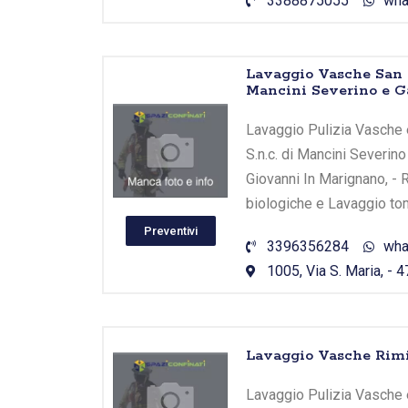
3388875055
wha
Lavaggio Vasche San 
Mancini Severino e Ga
Lavaggio Pulizia Vasche 
S.n.c. di Mancini Severino
Giovanni In Marignano, - 
biologiche e Lavaggio tom
Preventivi
3396356284
wha
1005, Via S. Maria, - 
Lavaggio Vasche Rimi
Lavaggio Pulizia Vasche e