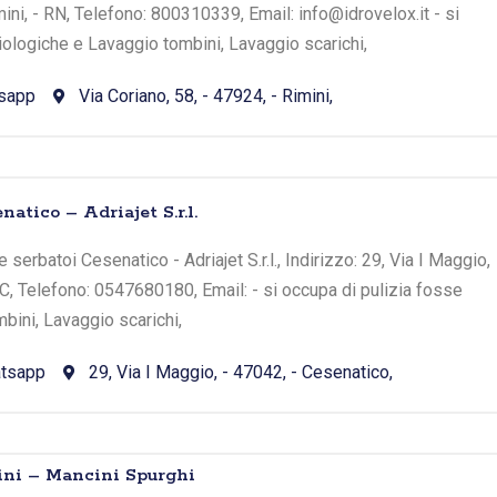
mini, - RN, Telefono: 800310339, Email: info@idrovelox.it - si
iologiche e Lavaggio tombini, Lavaggio scarichi,
sapp
Via Coriano, 58, - 47924, - Rimini,
atico – Adriajet S.r.l.
serbatoi Cesenatico - Adriajet S.r.l., Indirizzo: 29, Via I Maggio,
FC, Telefono: 0547680180, Email: - si occupa di pulizia fosse
bini, Lavaggio scarichi,
tsapp
29, Via I Maggio, - 47042, - Cesenatico,
ni – Mancini Spurghi