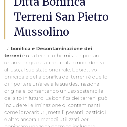
Ditta Bonifica
Terreni San Pietro
Mussolino
La
bonifica e Decontaminazione dei
terreni
è una tecnica che mira a riportare
un’area degradata, inquinata o non idonea
all’uso, al suo stato originale. L’obiettivo
principale della bonifica dei terreni è quello
di riportare un’area alla sua destinazione
originale, consentendo un uso sostenibile
del sito in futuro. La bonifica dei terreni può
includere l’eliminazione di contaminanti
come idrocarburi, metalli pesanti, pesticidi
e altro ancora. I metodi utilizzati per
bonificare una zona possono includere