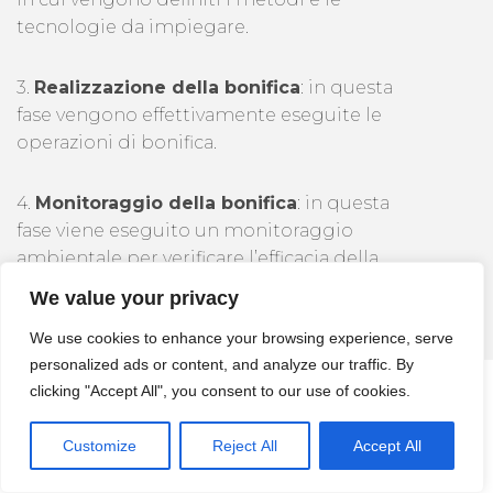
tecnologie da impiegare.
3.
Realizzazione della bonifica
: in questa
fase vengono effettivamente eseguite le
operazioni di bonifica.
4.
Monitoraggio della bonifica
: in questa
fase viene eseguito un monitoraggio
ambientale per verificare l’efficacia della
bonifica effettuata, al fine di assicurare che
We value your privacy
siano stati raggiunti gli obiettivi prefissati.
We use cookies to enhance your browsing experience, serve
personalized ads or content, and analyze our traffic. By
clicking "Accept All", you consent to our use of cookies.
Customize
Reject All
Accept All
Spazi Confinati